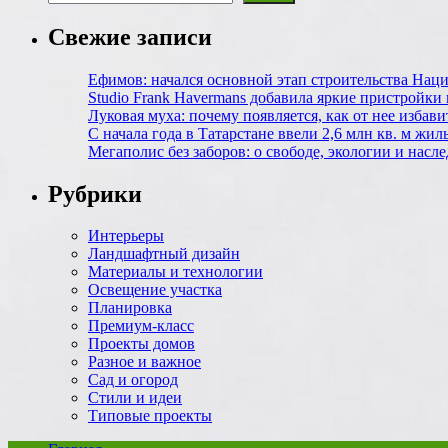
Свежие записи
Ефимов: начался основной этап строительства Нац
Studio Frank Havermans добавила яркие пристройки
Луковая муха: почему появляется, как от нее избавит
С начала года в Татарстане ввели 2,6 млн кв. м жил
Мегаполис без заборов: о свободе, экологии и нас
Рубрики
Интерьеры
Ландшафтный дизайн
Материалы и технологии
Освещение участка
Планировка
Премиум-класс
Проекты домов
Разное и важное
Сад и огород
Стили и идеи
Типовые проекты