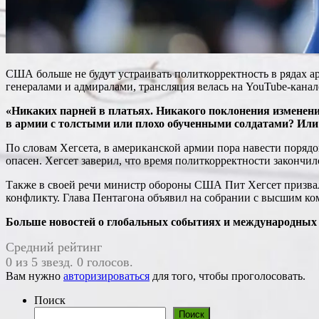
США больше не будут устраивать политкорректность в рядах ар
генералами и адмиралами, трансляция велась на YouTube-канал
«Никаких парней в платьях. Никакого поклонения изменен
в армии с толстыми или плохо обученными солдатами? Или 
По словам Хегсета, в американской армии пора навести порядо
опасен. Хегсет заверил, что время политкорректности закончил
Также в своей речи министр обороны США Пит Хегсет призвал
конфликту. Глава Пентагона объявил на собрании с высшим ко
Больше новостей о глобальных событиях и международных о
Средний рейтинг
0 из 5 звезд. 0 голосов.
Вам нужно
авторизироваться
для того, чтобы проголосовать.
Поиск
Поиск