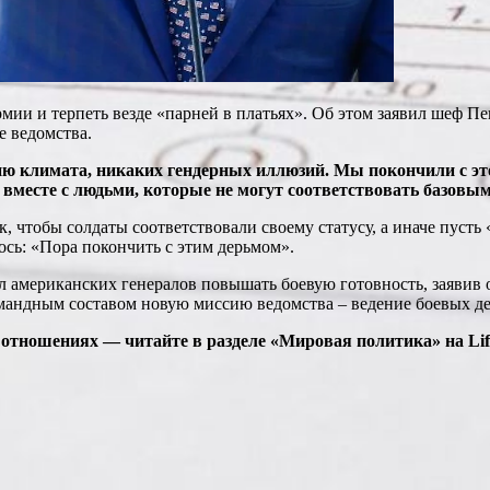
мии и терпеть везде «парней в платьях». Об этом заявил шеф П
е ведомства.
ию климата, никаких гендерных иллюзий. Мы покончили с эт
вместе с людьми, которые не могут соответствовать базовы
к, чтобы солдаты соответствовали своему статусу, а иначе пуст
ось: «Пора покончить с этим дерьмом».
 американских генералов повышать боевую готовность, заявив
мандным составом новую миссию ведомства – ведение боевых де
тношениях — читайте в разделе «Мировая политика» на Life