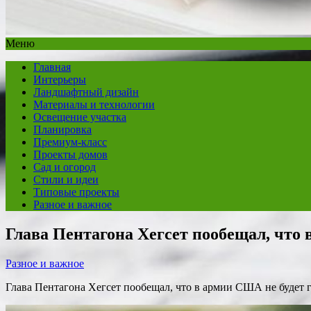
Меню
Главная
Интерьеры
Ландшафтный дизайн
Материалы и технологии
Освещение участка
Планировка
Премиум-класс
Проекты домов
Сад и огород
Стили и идеи
Типовые проекты
Разное и важное
Глава Пентагона Хегсет пообещал, что
Разное и важное
Глава Пентагона Хегсет пообещал, что в армии США не будет 