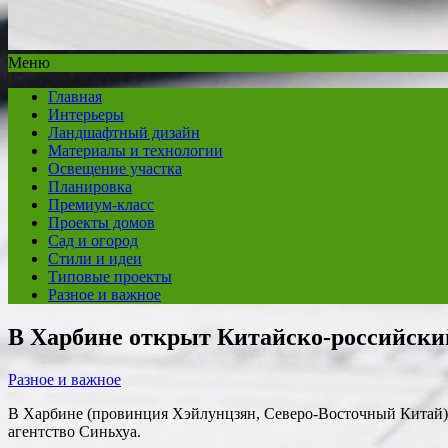
Меню
Главная
Интерьеры
Ландшафтный дизайн
Материалы и технологии
Освещение участка
Планировка
Премиум-класс
Проекты домов
Сад и огород
Стили и идеи
Типовые проекты
Разное и важное
В Харбине открыт Китайско-российски
Разное и важное
В Харбине (провинция Хэйлунцзян, Северо-Восточный Китай) 
агентство Синьхуа.