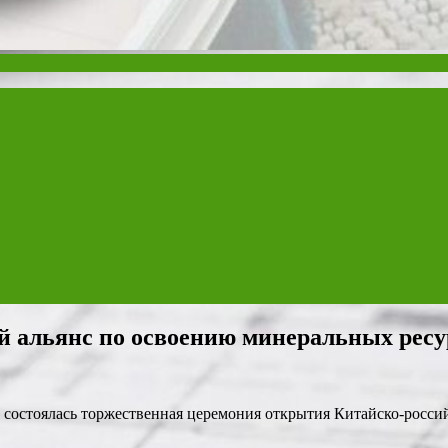
й альянс по освоению минеральных ресу
состоялась торжественная церемония открытия Китайско-россий