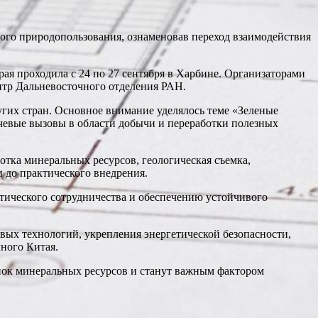
вого природопользования, ознаменовав переход взаимодействия
я проходила с 24 по 27 сентября в Харбине. Организаторами
тр Дальневосточного отделения РАН.
угих стран. Основное внимание уделялось теме «Зеленые
чевые вызовы в области добычи и переработки полезных
отка минеральных ресурсов, геологическая съемка,
 до практического внедрения.
етического сотрудничества и обеспечению устойчивого
вых технологий, укрепления энергетической безопасности,
ного Китая.
ынок минеральных ресурсов и станут важным фактором