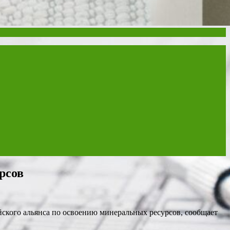
рсов
ского альянса по освоению минеральных ресурсов, сообщает