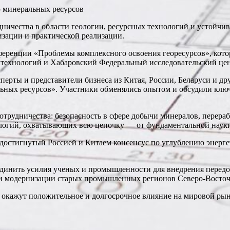
ничества в области геологии, ресурсных технологий и устойчи
изации и практической реализации.
ренции «Проблемы комплексного освоения георесурсов», котора
технологий и Хабаровский Федеральный исследовательский цен
перты и представители бизнеса из Китая, России, Беларуси и др
ьных ресурсов». Участники обменялись опытом и обсудили клю
трудничества: безопасность в сфере добычи минералов, перераб
ологий, охватывающих всю цепочку — от фундаментальной науки
 достигнутый Россией и Китаем консенсус по углублению энерг
единить усилия ученых и промышленности для внедрения передо
и модернизации старых промышленных регионов Северо-Восточ
ах окажут положительное и долгосрочное влияние на мировой р