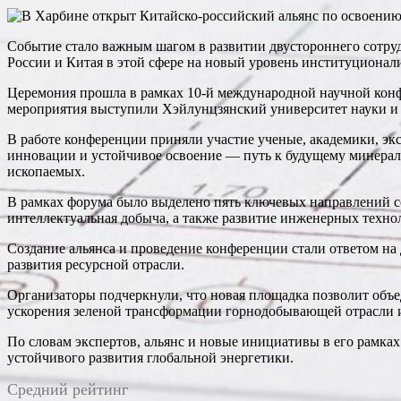
Событие стало важным шагом в развитии двустороннего сотруд
России и Китая в этой сфере на новый уровень институционал
Церемония прошла в рамках 10-й международной научной конфе
мероприятия выступили Хэйлунцзянский университет науки и 
В работе конференции приняли участие ученые, академики, экс
инновации и устойчивое освоение — путь к будущему минерал
ископаемых.
В рамках форума было выделено пять ключевых направлений со
интеллектуальная добыча, а также развитие инженерных техн
Создание альянса и проведение конференции стали ответом на
развития ресурсной отрасли.
Организаторы подчеркнули, что новая площадка позволит объ
ускорения зеленой трансформации горнодобывающей отрасли 
По словам экспертов, альянс и новые инициативы в его рамк
устойчивого развития глобальной энергетики.
Средний рейтинг