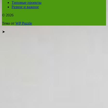
Типовые проекты
Разное и важное
© 2026
Тема от
WP Puzzle
➤