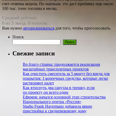
счет отмены акциза. По оценкам, это даст прибавку еще около
100 тыс. тонн топлива в месяц.
Средний рейтинг
0 из 5 звезд. 0 голосов.
Вам нужно
авторизироваться
для того, чтобы проголосовать.
Поиск
Поиск
Свежие записи
Во благо страны: продолжается реализация
масштабных транспортных проектов
Как очистить смеситель за 5 минут без вреда для
покрытия: 3 копеечных средства, которые легко
растворяют налет
Как втиснуть два санузла в трешку, если
по проекту он всего один
Ефимов: начался основной этап строительства
Национального центра «Россия»
Studio Frank Havermans добавила яркие
пристройки к средневековому дому