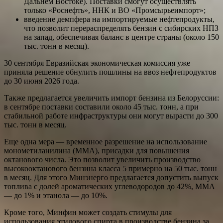
Дальнем Востоке). Поставки смогут осуществлять
только «Роснефть», ННК и ВО «Промсырьеимпорт»;
введение демпфера на импортируемые нефтепродукты,
что позволит перераспределять бензин с сибирских НПЗ
на запад, обеспечивая баланс в центре страны (около 150
тыс. тонн в месяц).
30 сентября Евразийская экономическая комиссия уже
приняла решение обнулить пошлины на ввоз нефтепродуктов
до 30 июня 2026 года.
Также предлагается увеличить импорт бензина из Белоруссии:
в сентябре поставки составили около 45 тыс. тонн, а при
стабильной работе инфраструктуры они могут вырасти до 300
тыс. тонн в месяц.
Еще одна мера — временное разрешение на использование
монометиланилина (ММА), присадки для повышения
октанового числа. Это позволит увеличить производство
высокооктанового бензина класса 5 примерно на 50 тыс. тонн
в месяц. Для этого Минэнерго предлагается допустить выпуск
топлива с долей ароматических углеводородов до 42%, ММА
— до 1% и этанола — до 10%.
Кроме того, Минфин может создать стимулы для
использования этилового спирта в производстве бензина за