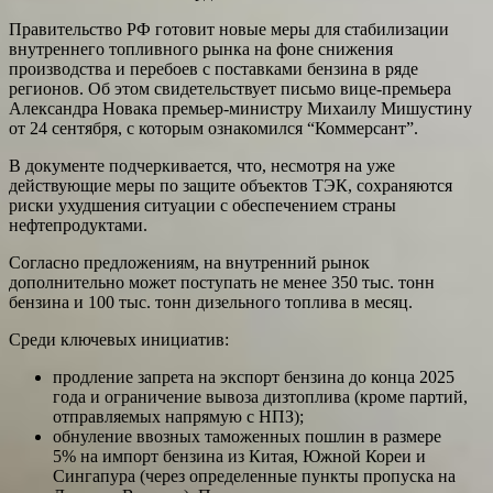
Правительство РФ готовит новые меры для стабилизации
внутреннего топливного рынка на фоне снижения
производства и перебоев с поставками бензина в ряде
регионов. Об этом свидетельствует письмо вице-премьера
Александра Новака премьер-министру Михаилу Мишустину
от 24 сентября, с которым ознакомился “Коммерсант”.
В документе подчеркивается, что, несмотря на уже
действующие меры по защите объектов ТЭК, сохраняются
риски ухудшения ситуации с обеспечением страны
нефтепродуктами.
Согласно предложениям, на внутренний рынок
дополнительно может поступать не менее 350 тыс. тонн
бензина и 100 тыс. тонн дизельного топлива в месяц.
Среди ключевых инициатив:
продление запрета на экспорт бензина до конца 2025
года и ограничение вывоза дизтоплива (кроме партий,
отправляемых напрямую с НПЗ);
обнуление ввозных таможенных пошлин в размере
5% на импорт бензина из Китая, Южной Кореи и
Сингапура (через определенные пункты пропуска на