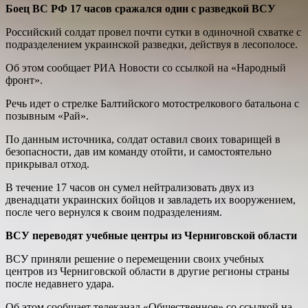
Боец ВС РФ 17 часов сражался один с разведкой ВСУ
Российский солдат провел почти сутки в одиночной схватке с
подразделением украинской разведки, действуя в лесополосе.
Об этом сообщает РИА Новости со ссылкой на «Народный
фронт».
Речь идет о стрелке Балтийского мотострелкового батальона с
позывным «Рай».
По данным источника, солдат оставил своих товарищей в
безопасности, дав им команду отойти, и самостоятельно
прикрывал отход.
В течение 17 часов он сумел нейтрализовать двух из
двенадцати украинских бойцов и завладеть их вооружением,
после чего вернулся к своим подразделениям.
ВСУ переводят учебные центры из Черниговской области
ВСУ приняли решение о перемещении своих учебных
центров из Черниговской области в другие регионы страны
после недавнего удара.
Об этом сообщает телеканал «Общественное» со ссылкой на