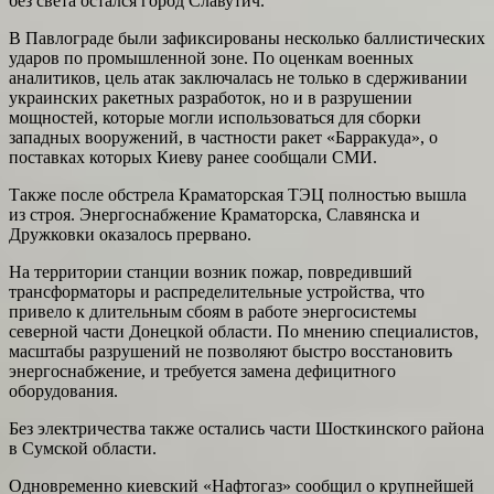
без света остался город Славутич.
В Павлограде были зафиксированы несколько баллистических
ударов по промышленной зоне. По оценкам военных
аналитиков, цель атак заключалась не только в сдерживании
украинских ракетных разработок, но и в разрушении
мощностей, которые могли использоваться для сборки
западных вооружений, в частности ракет «Барракуда», о
поставках которых Киеву ранее сообщали СМИ.
Также после обстрела Краматорская ТЭЦ полностью вышла
из строя. Энергоснабжение Краматорска, Славянска и
Дружковки оказалось прервано.
На территории станции возник пожар, повредивший
трансформаторы и распределительные устройства, что
привело к длительным сбоям в работе энергосистемы
северной части Донецкой области. По мнению специалистов,
масштабы разрушений не позволяют быстро восстановить
энергоснабжение, и требуется замена дефицитного
оборудования.
Без электричества также остались части Шосткинского района
в Сумской области.
Одновременно киевский «Нафтогаз» сообщил о крупнейшей