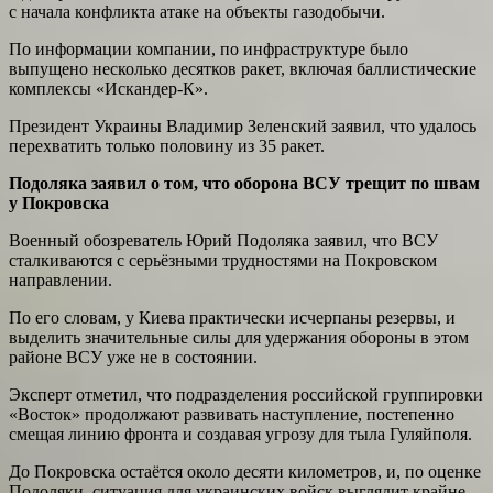
с начала конфликта атаке на объекты газодобычи.
По информации компании, по инфраструктуре было
выпущено несколько десятков ракет, включая баллистические
комплексы «Искандер-К».
Президент Украины Владимир Зеленский заявил, что удалось
перехватить только половину из 35 ракет.
Подоляка заявил о том, что оборона ВСУ трещит по швам
у Покровска
Военный обозреватель Юрий Подоляка заявил, что ВСУ
сталкиваются с серьёзными трудностями на Покровском
направлении.
По его словам, у Киева практически исчерпаны резервы, и
выделить значительные силы для удержания обороны в этом
районе ВСУ уже не в состоянии.
Эксперт отметил, что подразделения российской группировки
«Восток» продолжают развивать наступление, постепенно
смещая линию фронта и создавая угрозу для тыла Гуляйполя.
До Покровска остаётся около десяти километров, и, по оценке
Подоляки, ситуация для украинских войск выглядит крайне