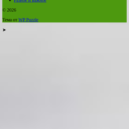
Разное и важное
© 2026
Тема от
WP Puzzle
➤