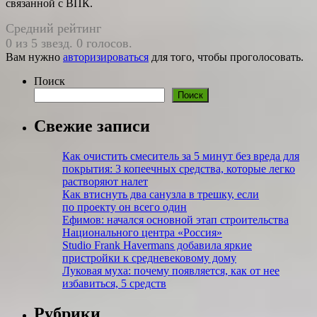
связанной с ВПК.
Средний рейтинг
0 из 5 звезд. 0 голосов.
Вам нужно
авторизироваться
для того, чтобы проголосовать.
Поиск
Поиск
Свежие записи
Как очистить смеситель за 5 минут без вреда для
покрытия: 3 копеечных средства, которые легко
растворяют налет
Как втиснуть два санузла в трешку, если
по проекту он всего один
Ефимов: начался основной этап строительства
Национального центра «Россия»
Studio Frank Havermans добавила яркие
пристройки к средневековому дому
Луковая муха: почему появляется, как от нее
избавиться, 5 средств
Рубрики