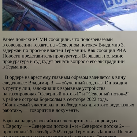
Ранее польские СМИ сообщили, что подозреваемый
в совершении теракта на «Северном потоке» Владимир З.
задержан по просьбе властей Германии. Как сообщил РИА
Новости представитель прокуратуры Варшавы, польские
прокуратура и суд будут решать вопрос о его экстрадиции
в Германию.
«В ордере на арест ему главным образом вменяется в вину
следующее: Владимир З. — обученный водолаз. Он входил
в группу лиц, заложивших взрывные устройства
на газопроводах “Северный поток-1” и “Северный поток-2”
в районе острова Борнхольм в сентябре 2022 года.
Обвиняемый участвовал в необходимых для этого водолазных
работах», — говорится в документе.
Взрывы на двух российских экспортных газопроводах
в Европу — «Северном потоке 1» и «Северном потоке 2» —
произошли 26 сентября 2022 года. Германия, Дания и Швеция