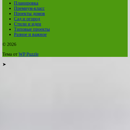
Планировка
Премиум-класс
Проекты домов
Сад и огород
Стили и идеи
Типовые проекты
Разное и важное
© 2026
Тема от
WP Puzzle
➤