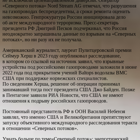
не исключили целенаправленной диверсии. Оператор
«Северного потока» Nord Stream AG отмечал, что разрушения
на газопроводах беспрецедентны, а сроки ремонта оценить
невозможно. Генпрокуратура России инициировала дело
об акте международного терроризма. Пресс-секретарь
президента РФ Дмитрий Песков подчеркивал, что Россия
неоднократно запрашивала данные по взрывам на «Северных
потоках», но ни разу их не получала.
Американский журналист, лауреат Пулитцеровской премии
Сеймур Херш в 2023 году опубликовал расследование,
в котором со ссылкой на источник заявил, что взрывные
устройства под российскими газопроводами заложили в июне
2022 года под прикрытием учений Baltops водолазы ВМС
США при поддержке норвежских специалистов.
По сведениям Херша, решение об операции принимал
занимавший тогда пост президента США Джо Байден. Позже
в Пентагоне заявили РИА Новости, что США не имеют
отношения к подрыву российских газопроводов.
Постоянный представитель РФ в ООН Василий Небензя
заявлял, что именно США и Великобритания препятствуют
запуску объективного международного расследования теракта
в отношении «Северных потоков».
Узнать больше по теме«Северный поток»: энергетический