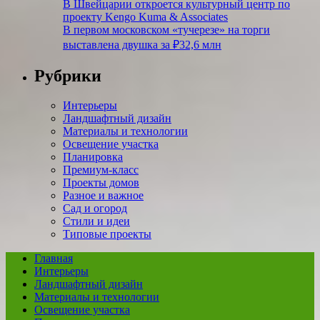
В Швейцарии откроется культурный центр по
проекту Kengo Kuma & Associates
В первом московском «тучерезе» на торги
выставлена двушка за ₽32,6 млн
Рубрики
Интерьеры
Ландшафтный дизайн
Материалы и технологии
Освещение участка
Планировка
Премиум-класс
Проекты домов
Разное и важное
Сад и огород
Стили и идеи
Типовые проекты
Главная
Интерьеры
Ландшафтный дизайн
Материалы и технологии
Освещение участка