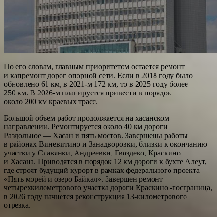
По его словам, главным приоритетом остается ремонт
и капремонт дорог опорной сети. Если в 2018 году было
обновлено 61 км, в 2021-м 172 км, то в 2025 году более
250 км. В 2026-м планируется привести в порядок
около 200 км краевых трасс.
Большой объем работ продолжается на хасанском
направлении. Ремонтируется около 40 км дороги
Раздольное — Хасан и пять мостов. Завершены работы
в районах Виневитино и Занадворовки, близки к окончанию
участки у Славянки, Андреевки, Гвоздево, Краскино
и Хасана. Приводятся в порядок 12 км дороги к бухте Алеут,
где строят будущий курорт в рамках федерального проекта
«Пять морей и озеро Байкал». Завершен ремонт
четырехкилометрового участка дороги Краскино -госграница,
в 2026 году начнется реконструкция 13-километрового
отрезка.