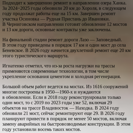
Подходит к завершению ремонт в направлении озера Ханка.
За 2024−2025 годы обновили 20 км до Хороля, в следующем
году продолжат работы еще на 15 км. Завершен ремонт
участка Осиновка — Рудная Пристань до Ивановки.
В Черниговском направлении готовят обновление 12 мостов
и 13 км дороги, основные контракты уже заключены.
На финальной стадии ремонт дороги Лазо — Заповедный.
В этом году приведены в порядок 17 км и один мост до села
Беневское. В 2026 году начнется двухлетний ремонт еще 20 км
этого туристического маршрута.
Игнатенко отметил, что из-за роста нагрузки на трассы
применяются современные технологии, в том числе
укрепление основания цементом и холодная регенерация.
Большой объем работ ведется на мостах. Из 1616 сооружений
многие построены в 1950—1960-х и нуждаются
в обновлении. Если в 2018 году реконструировали только
один мост, то с 2019 по 2023 годы уже 52, включая 29
объектов на трассе Владивосток — Находка. В 2024 году
обновили 21 мост, сейчас ремонтируют еще 29. В 2026 году
планируют привести в порядок не менее 50 мостов, включая
замену аварийных на быстровозводимые конструкции. В этом
году установили восемь таких мостов.