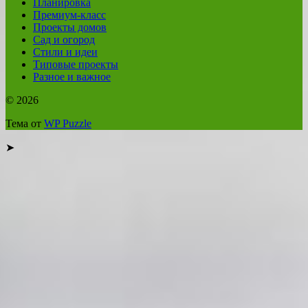
Планировка
Премиум-класс
Проекты домов
Сад и огород
Стили и идеи
Типовые проекты
Разное и важное
© 2026
Тема от
WP Puzzle
➤