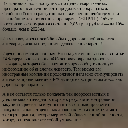
Выяснилось: доля доступных по цене лекарственных
препаратов в аптечной сети продолжает сокращаться.
Особенно быстро растут цены на жизненно необходимые и
важнейшие лекарственные препараты (ЖНВЛП). Объем
российского фармрынка составил 2,85 трлн рублей — на 10%
больше, чем в 2023-м.
И тут находится способ борьбы с дороговизной лекарств —
аптекари должны продвигать дешевые препараты!
Идея в целом симпатичная. Но она уже использована в статье
74 Федерального закона «Об основах охраны здоровья
граждан», которая обязывает аптекаря сообщать полную
информацию об аналогах лекарств. Тем временем
иностранные компании продолжают негласно стимулировать
аптеки за продвижение в РФ импортных, при этом довольно
дорогих препаратов.
А нам остается только пожалеть тех добросовестных и
участливых аптекарей, которые в результате контрольной
закупки нарвутся на крупный штраф, забыв просветить
покупателя насчет дешевых аналогов. Наказание, считают
эксперты рынка, несоразмерно той общественной опасности,
которую представляет собой умолчание.