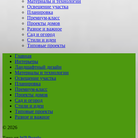
Материалы и технологии
Освещение участка
Планировка
Премиум-класс
Проекты домов
Разное и важное
Сад и огород
Стили и идеи
Типовые проекты
Главная
Интерьеры
Ландшафтный дизайн
Материалы и технологии
Освещение участка
Планировка
Премиум-класс
Проекты домов
Сад и огород
Стили и идеи
Типовые проекты
Разное и важное
© 2026
Тема от
WP Puzzle