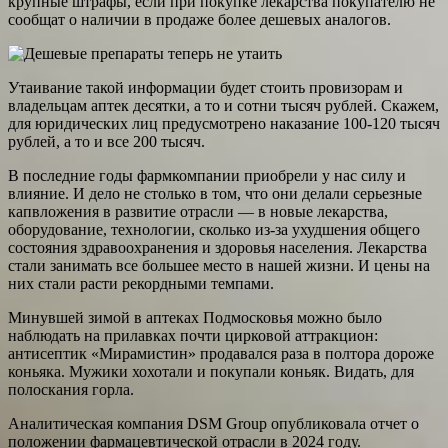
крупные штрафы, если при покупке лекарства покупателю не
сообщат о наличии в продаже более дешевых аналогов.
Утаивание такой информации будет стоить провизорам и
владельцам аптек десятки, а то и сотни тысяч рублей. Скажем,
для юридических лиц предусмотрено наказание 100-120 тысяч
рублей, а то и все 200 тысяч.
В последние годы фармкомпании приобрели у нас силу и
влияние. И дело не столько в том, что они делали серьезные
капвложения в развитие отрасли — в новые лекарства,
оборудование, технологии, сколько из-за ухудшения общего
состояния здравоохранения и здоровья населения. Лекарства
стали занимать все большее место в нашей жизни. И цены на
них стали расти рекордными темпами.
Минувшей зимой в аптеках Подмосковья можно было
наблюдать на прилавках почти цирковой аттракцион:
антисептик «Мирамистин» продавался раза в полтора дороже
коньяка. Мужики хохотали и покупали коньяк. Видать, для
полоскания горла.
Аналитическая компания DSM Group опубликовала отчет о
положении фармацевтической отрасли в 2024 году.