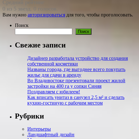
Средний рейтинг
0 из 5 звезд. 0 голосов.
Вам нужно
авторизироваться
для того, чтобы проголосовать.
Поиск
Поиск
Свежие записи
Дизайнер разработала устройство для создания
собственной косметики
Названы города, где выгоднее всего покупать
жилье для сдачи в аренду
Во Владивостоке презентовали проект жилой
застройки на 400 га у сопки Синяя
Поздравляем с юбилеем!
Как вписать унитаз в санузел 2,5 м²​ и сделать
кухню-гостиную с рабочим местом
Рубрики
Интерьеры
Ландшафтный дизайн