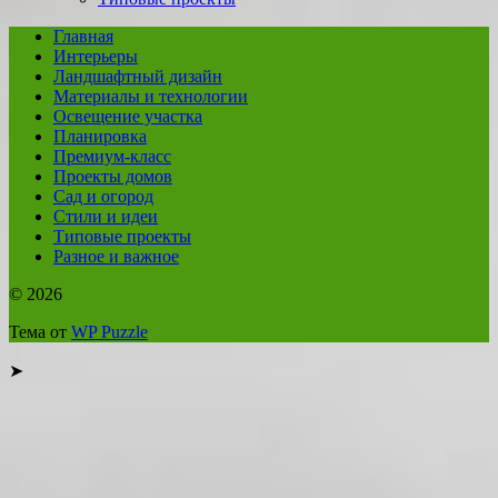
Главная
Интерьеры
Ландшафтный дизайн
Материалы и технологии
Освещение участка
Планировка
Премиум-класс
Проекты домов
Сад и огород
Стили и идеи
Типовые проекты
Разное и важное
© 2026
Тема от
WP Puzzle
➤