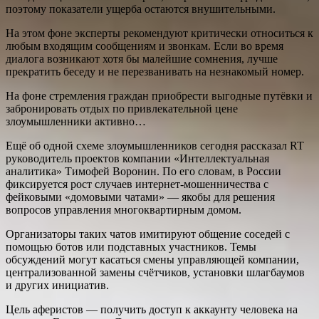
поэтому показатели ущерба остаются внушительными.
На этом фоне эксперты рекомендуют критически относиться к
любым входящим сообщениям и звонкам. Если во время
диалога возникают хотя бы малейшие сомнения, лучше
прекратить беседу и не перезванивать на незнакомый номер.
На фоне стремления граждан приобрести выгодные путёвки и
забронировать отдых по привлекательной цене
злоумышленники активно…
Ещё об одной схеме злоумышленников сегодня рассказал RT
руководитель проектов компании «Интеллектуальная
аналитика» Тимофей Воронин. По его словам, в России
фиксируется рост случаев интернет-мошенничества с
фейковыми «домовыми чатами» — якобы для решения
вопросов управления многоквартирным домом.
Организаторы таких чатов имитируют общение соседей с
помощью ботов или подставных участников. Темы
обсуждений могут касаться смены управляющей компании,
централизованной замены счётчиков, установки шлагбаумов
и других инициатив.
Цель аферистов — получить доступ к аккаунту человека на