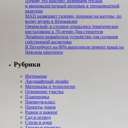
Почему это красиво: разбираем теплый
и минималистичный интерьер в трехком­натной
квартире
MAD размещает галереи, похожие на валуны, по
всему музею в Шэньчжэне
Овчинский: в столице открылись тематические
инсталляции к 70-летию Дня строителя
Дизайнер разработала устройство для создания
собственной косметики
В Петербурге на 80% выполнили ремонт крыш на
Невском проспекте
Рубрики
Интерьеры
Ландшафтный дизайн
Материалы и технологии
Освещение участка
Планировка
Премиум-класс
Проекты домов
Разное и важное
Сад и огород
Стили и идеи
Типовые проекты