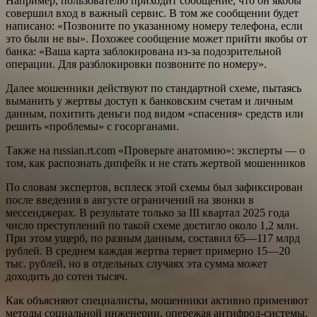
Например, пользователю приходит сообщение, что он якобы
совершил вход в важный сервис. В том же сообщении будет
написано: «Позвоните по указанному номеру телефона, если
это были не вы». Похожее сообщение может прийти якобы от
банка: «Ваша карта заблокирована из‑за подозрительной
операции. Для разблокировки позвоните по номеру».
Далее мошенники действуют по стандартной схеме, пытаясь
выманить у жертвы доступ к банковским счетам и личным
данным, похитить деньги под видом «спасения» средств или
решить «проблемы» с госорганами.
Также на russian.rt.com «Проверьте анатомию»: эксперты — о
том, как распознать дипфейк и не стать жертвой мошенников
По словам экспертов, всплеск этой схемы был зафиксирован
после введения в августе ограничений на звонки в
мессенджерах. В результате только за III квартал 2025 года
число преступлений по такой схеме достигло около 1,2 млн.
При этом ущерб, по разным данным, составил 65—117 млрд
рублей. В среднем каждая жертва теряет примерно 15—20
тыс. рублей, но в отдельных случаях эта сумма может
доходить до сотен тысяч.
Как объясняют специалисты, мошенники активно применяют
методы социальной инженерии, опережая антифрод-системы,