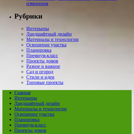
изменения
Рубрики
Интерьеры
Ландшафтный дизайн
Материалы и технологии
Освещение участка
Планировка
Премиум-класс
Проекты домов
Разное и важное
Сад и огород
Стили и идеи
Типовые проекты
Главная
Интерьеры
Ландшафтный дизайн
Материалы и технологии
Освещение участка
Планировка
Премиум-класс
Проекты домов