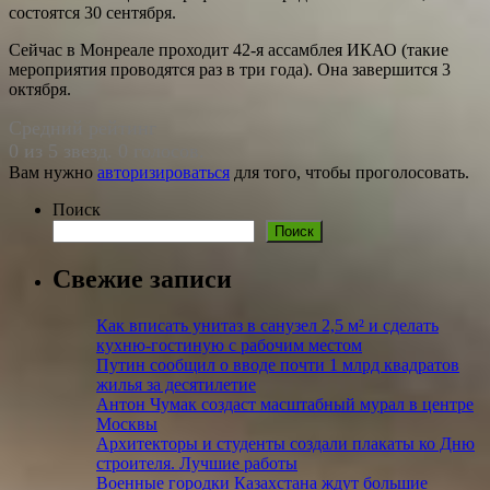
состоятся 30 сентября.
Сейчас в Монреале проходит 42-я ассамблея ИКАО (такие
мероприятия проводятся раз в три года). Она завершится 3
октября.
Средний рейтинг
0 из 5 звезд. 0 голосов.
Вам нужно
авторизироваться
для того, чтобы проголосовать.
Поиск
Поиск
Свежие записи
Как вписать унитаз в санузел 2,5 м²​ и сделать
кухню-гостиную с рабочим местом
Путин сообщил о вводе почти 1 млрд квадратов
жилья за десятилетие
Антон Чумак создаст масштабный мурал в центре
Москвы
Архитекторы и студенты создали плакаты ко Дню
строителя. Лучшие работы
Военные городки Казахстана ждут большие