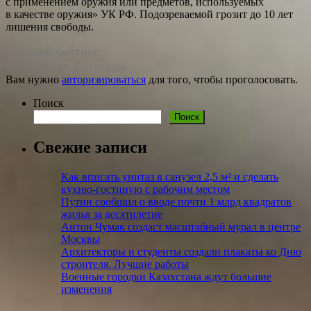
с применением оружия или предметов, используемых
в качестве оружия» УК РФ. Подозреваемой грозит до 10 лет
лишения свободы.
Средний рейтинг
0 из 5 звезд. 0 голосов.
Вам нужно
авторизироваться
для того, чтобы проголосовать.
Поиск
Поиск
Свежие записи
Как вписать унитаз в санузел 2,5 м²​ и сделать
кухню-гостиную с рабочим местом
Путин сообщил о вводе почти 1 млрд квадратов
жилья за десятилетие
Антон Чумак создаст масштабный мурал в центре
Москвы
Архитекторы и студенты создали плакаты ко Дню
строителя. Лучшие работы
Военные городки Казахстана ждут большие
изменения