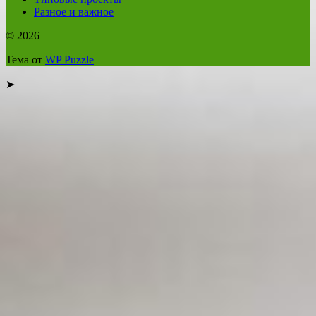
Разное и важное
© 2026
Тема от
WP Puzzle
➤