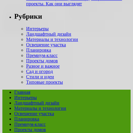
проекты. Как они выглядят
Рубрики
Интерьеры
Ландшафтный дизайн
Материалы и технологии
Освещение участка
Планировка
Премиум-класс
Проекты домов
Разное и важное
Сад и огород
Стили и идеи
Типовые проекты
Главная
Интерьеры
Ландшафтный дизайн
Материалы и технологии
Освещение участка
Планировка
Премиум-класс
Проекты домов