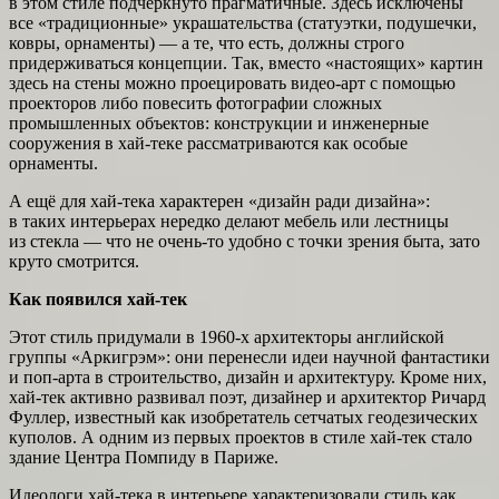
в этом стиле подчёркнуто прагматичные. Здесь исключены
все «традиционные» украшательства (статуэтки, подушечки,
ковры, орнаменты) — а те, что есть, должны строго
придерживаться концепции. Так, вместо «настоящих» картин
здесь на стены можно проецировать видео-арт с помощью
проекторов либо повесить фотографии сложных
промышленных объектов: конструкции и инженерные
сооружения в хай-теке рассматриваются как особые
орнаменты.
А ещё для хай-тека характерен «дизайн ради дизайна»:
в таких интерьерах нередко делают мебель или лестницы
из стекла — что не очень-то удобно с точки зрения быта, зато
круто смотрится.
Как появился хай-тек
Этот стиль придумали в 1960-х архитекторы английской
группы «Аркигрэм»: они перенесли идеи научной фантастики
и поп-арта в строительство, дизайн и архитектуру. Кроме них,
хай-тек активно развивал поэт, дизайнер и архитектор Ричард
Фуллер, известный как изобретатель сетчатых геодезических
куполов. А одним из первых проектов в стиле хай-тек стало
здание Центра Помпиду в Париже.
Идеологи хай-тека в интерьере характеризовали стиль как