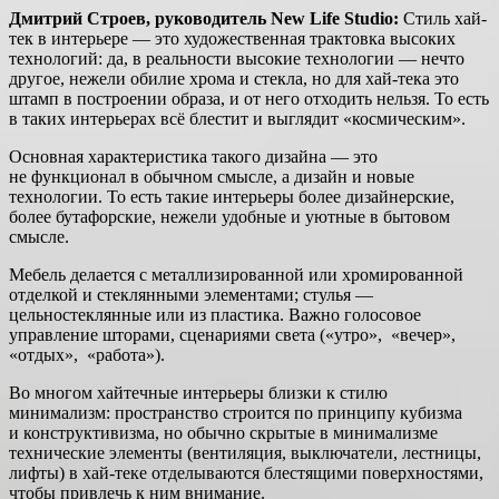
Дмитрий Строев, руководитель New Life Studio:
Стиль хай-
тек в интерьере — это художественная трактовка высоких
технологий: да, в реальности высокие технологии — нечто
другое, нежели обилие хрома и стекла, но для хай-тека это
штамп в построении образа, и от него отходить нельзя. То есть
в таких интерьерах всё блестит и выглядит «космическим».
Основная характеристика такого дизайна — это
не функционал в обычном смысле, а дизайн и новые
технологии. То есть такие интерьеры более дизайнерские,
более бутафорские, нежели удобные и уютные в бытовом
смысле.
Мебель делается с металлизированной или хромированной
отделкой и стеклянными элементами; стулья —
цельностеклянные или из пластика. Важно голосовое
управление шторами, сценариями света («утро», «вечер»,
«отдых», «работа»).
Во многом хайтечные интерьеры близки к стилю
минимализм: пространство строится по принципу кубизма
и конструктивизма, но обычно скрытые в минимализме
технические элементы (вентиляция, выключатели, лестницы,
лифты) в хай-теке отделываются блестящими поверхностями,
чтобы привлечь к ним внимание.