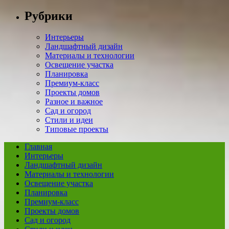
Рубрики
Интерьеры
Ландшафтный дизайн
Материалы и технологии
Освещение участка
Планировка
Премиум-класс
Проекты домов
Разное и важное
Сад и огород
Стили и идеи
Типовые проекты
Главная
Интерьеры
Ландшафтный дизайн
Материалы и технологии
Освещение участка
Планировка
Премиум-класс
Проекты домов
Сад и огород