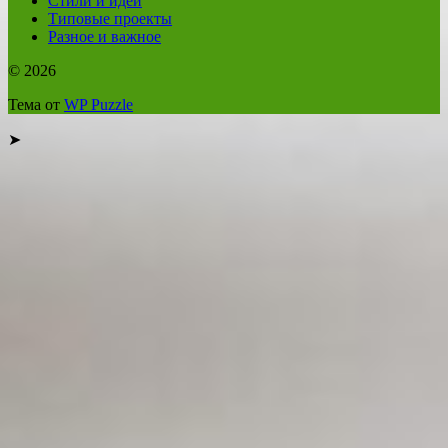
Стили и идеи
Типовые проекты
Разное и важное
© 2026
Тема от
WP Puzzle
➤