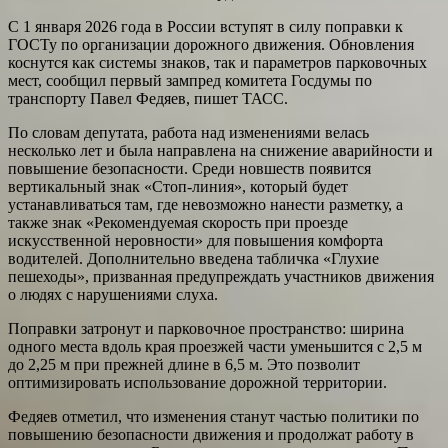
С 1 января 2026 года в России вступят в силу поправки к
ГОСТу по организации дорожного движения. Обновления
коснутся как системы знаков, так и параметров парковочных
мест, сообщил первый зампред комитета Госдумы по
транспорту Павел Федяев, пишет ТАСС.
По словам депутата, работа над изменениями велась
несколько лет и была направлена на снижение аварийности и
повышение безопасности. Среди новшеств появится
вертикальный знак «Стоп-линия», который будет
устанавливаться там, где невозможно нанести разметку, а
также знак «Рекомендуемая скорость при проезде
искусственной неровности» для повышения комфорта
водителей. Дополнительно введена табличка «Глухие
пешеходы», призванная предупреждать участников движения
о людях с нарушениями слуха.
Поправки затронут и парковочное пространство: ширина
одного места вдоль края проезжей части уменьшится с 2,5 м
до 2,25 м при прежней длине в 6,5 м. Это позволит
оптимизировать использование дорожной территории.
Федяев отметил, что изменения станут частью политики по
повышению безопасности движения и продолжат работу в