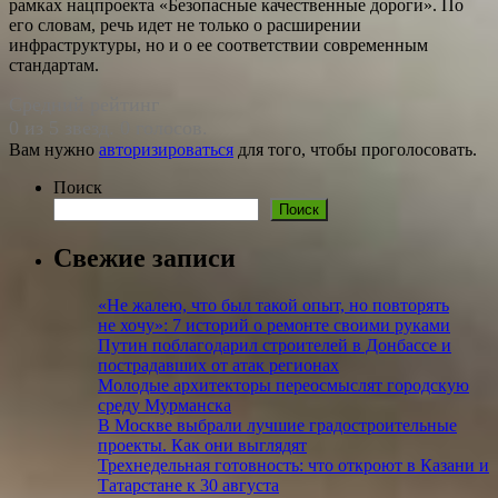
рамках нацпроекта «Безопасные качественные дороги». По
его словам, речь идет не только о расширении
инфраструктуры, но и о ее соответствии современным
стандартам.
Средний рейтинг
0 из 5 звезд. 0 голосов.
Вам нужно
авторизироваться
для того, чтобы проголосовать.
Поиск
Поиск
Свежие записи
«Не жалею, что был такой опыт, но повто­рять
не хочу»: 7 историй о ремонте своими руками
Путин поблагодарил строителей в Донбассе и
пострадавших от атак регионах
Молодые архитекторы переосмыслят городскую
среду Мурманска
В Москве выбрали лучшие градостроительные
проекты. Как они выглядят
Трехнедельная готовность: что откроют в Казани и
Татарстане к 30 августа