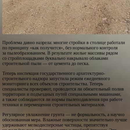
Проблема давно назрела: многие стройки в столице работали
по принципу «как получится», без нормального контроля
за пылеобразованием. В результате жилые массивы рядом
со стройплощадками буквально накрывало облаками
строительной пыли — от цемента до песка.
Теперь инспекция государственного архитектурно-
строительного надзора запустила режим ежедневного
мониторинга всех объектов строительства. Теперь
специалисты проверяют, проводится ли обязательный полив
территории и подъездных путей специальными машинами,
а также соблюдаются ли нормы пылеподавления при работе
техники и перемещении строительных материалов.
Регулярное увлажнение грунта — не формальность, а научно
обоснованная мера. Влажные поверхности значительно лучше
удерживают мелкодисперсные частицы, препятствуя