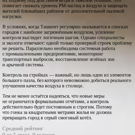
их подъёму под действием ветра и тяжёлой техники. Это
помогает снижать уровень PM-частиц в воздухе и защищать
жителей ближайших районов от дополнительной пылевой
нагрузки.
В условиях, когда Ташкент регулярно оказывается в списках
городов с наиболее загрязнённым воздухом, усиление
контроля выглядит логичным шагом. Однако специалисты
и экологи отмечают: одной только проверкой строек проблему
не решить. Параллельно необходима системная работа
с промышленными предприятиями, мониторинг
транспортных выбросов, восстановление зелёных зон
и арычной системы.
Контроль на стройках — важный, но лишь один из элементов
большого пазла, без которого невозможно добиться реального
улучшения качества воздуха в столице.
Тем не менее остаётся надеяться, что новые меры
не ограничатся формальными отчётами, а контроль
действительно будет постоянным и строгим. Потому
что гонка за квадратными метрами жилья не должна
превращать город в серый смоговый котёл.
Средний рейтинг
0 из 5 звезд. 0 голосов.