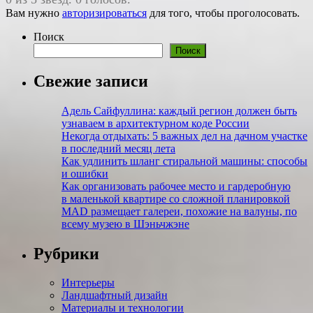
Вам нужно
авторизироваться
для того, чтобы проголосовать.
Поиск
Поиск
Свежие записи
Адель Сайфуллина: каждый регион должен быть
узнаваем в архитектурном коде России
Некогда отдыхать: 5 важных дел на дачном участке
в последний месяц лета
Как удлинить шланг стиральной машины: способы
и ошибки
Как организовать рабочее место и гардеробную
в маленькой квартире со сложной планировкой
MAD размещает галереи, похожие на валуны, по
всему музею в Шэньчжэне
Рубрики
Интерьеры
Ландшафтный дизайн
Материалы и технологии